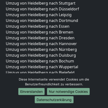
Umzug von Heidelberg nach Stuttgart
Umzug von Heidelberg nach Düsseldorf
Umzug von Heidelberg nach Leipzig
Umzug von Heidelberg nach Dortmund
Umzug von Heidelberg nach Essen
Umzug von Heidelberg nach Bremen
Umzug von Heidelberg nach Dresden
Umzug von Heidelberg nach Hannover
Umzug von Heidelberg nach Nürnberg
Umzug von Heidelberg nach Duisburg
Umzug von Heidelberg nach Bochum
Umzug von Heidelberg nach Wuppertal
Umzug von Heidelberg nach Bielefeld
Umzug von Heidelberg nach Bonn
Diese Internetseite verwendet Cookies um die
Umzug von Heidelberg nach Münster
Benutzerfreundlichkeit zu verbessern.
Einverstanden
Nur notwendige Cookies
Internationale-Umzüge
Datenschutzerklärung
Umzug von Heidelberg nach Brasilien
Umzug von Heidelberg nach Brunei Darussalam