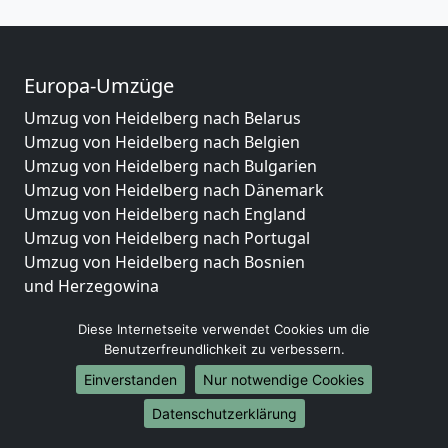
Europa-Umzüge
Umzug von Heidelberg nach Belarus
Umzug von Heidelberg nach Belgien
Umzug von Heidelberg nach Bulgarien
Umzug von Heidelberg nach Dänemark
Umzug von Heidelberg nach England
Umzug von Heidelberg nach Portugal
Umzug von Heidelberg nach Bosnien
und Herzegowina
Umzug von Heidelberg nach Irland
Diese Internetseite verwendet Cookies um die
Umzug von Heidelberg nach Lettland
Benutzerfreundlichkeit zu verbessern.
Umzug von Heidelberg nach Zypern
Umzug von Heidelberg nach Kroatien
Einverstanden
Nur notwendige Cookies
Umzug von Heidelberg nach Estland
Datenschutzerklärung
Umzug von Heidelberg nach Finnland