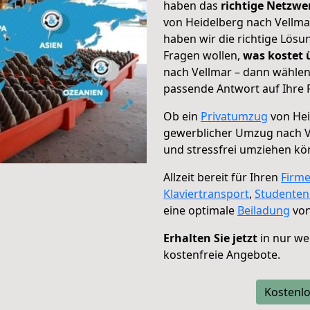
haben das
richtige Netzw
von Heidelberg nach Vellmar
haben wir die richtige Lösu
Fragen wollen,
was kostet
nach Vellmar – dann wählen
passende Antwort auf Ihre 
Ob ein
Privatumzug
von Hei
gewerblicher Umzug nach V
und stressfrei umziehen kö
Allzeit bereit für Ihren
Firm
Klaviertransport
,
Studente
eine optimale
Beiladung
von
Erhalten Sie jetzt
in nur we
kostenfreie Angebote.
Kostenlo