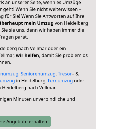
erk
an unserer Seite, wenn es Umzüge
 geht! Wenn Sie nicht weiterwissen –
ng für Sie! Wenn Sie Antworten auf Ihre
 überhaupt mein Umzug
von Heidelberg
 Sie sie uns, denn wir haben immer die
Fragen parat.
delberg nach Vellmar oder ein
ellmar,
wir helfen
, damit Sie problemlos
nnen.
enumzug
,
Seniorenumzug
,
Tresor
– &
numzug
in Heidelberg,
Fernumzug
oder
 Heidelberg nach Vellmar.
nigen Minuten unverbindliche und
se Angebote erhalten