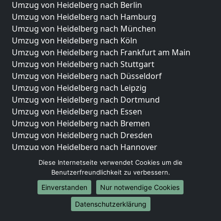
Umzug von Heidelberg nach Berlin
Umzug von Heidelberg nach Hamburg
Umzug von Heidelberg nach München
Umzug von Heidelberg nach Köln
Umzug von Heidelberg nach Frankfurt am Main
Umzug von Heidelberg nach Stuttgart
Umzug von Heidelberg nach Düsseldorf
Umzug von Heidelberg nach Leipzig
Umzug von Heidelberg nach Dortmund
Umzug von Heidelberg nach Essen
Umzug von Heidelberg nach Bremen
Umzug von Heidelberg nach Dresden
Umzug von Heidelberg nach Hannover
Umzug von Heidelberg nach Nürnberg
Diese Internetseite verwendet Cookies um die
Umzug von Heidelberg nach Duisburg
Benutzerfreundlichkeit zu verbessern.
Umzug von Heidelberg nach Bochum
Einverstanden
Nur notwendige Cookies
Umzug von Heidelberg nach Wuppertal
Datenschutzerklärung
Umzug von Heidelberg nach Bielefeld
Umzug von Heidelberg nach Bonn