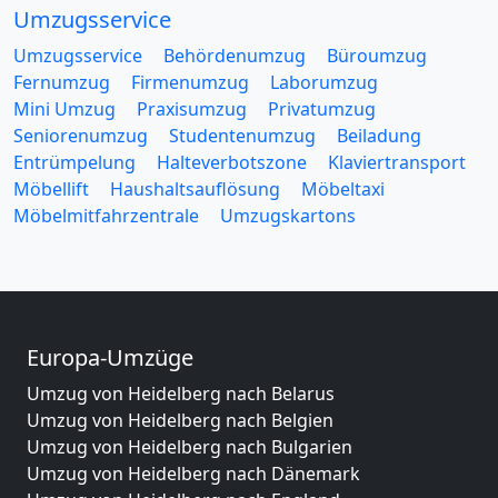
Umzugsservice
Umzugsservice
Behördenumzug
Büroumzug
Fernumzug
Firmenumzug
Laborumzug
Mini Umzug
Praxisumzug
Privatumzug
Seniorenumzug
Studentenumzug
Beiladung
Entrümpelung
Halteverbotszone
Klaviertransport
Möbellift
Haushaltsauflösung
Möbeltaxi
Möbelmitfahrzentrale
Umzugskartons
Europa-Umzüge
Umzug von Heidelberg nach Belarus
Umzug von Heidelberg nach Belgien
Umzug von Heidelberg nach Bulgarien
Umzug von Heidelberg nach Dänemark