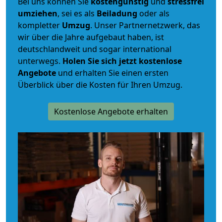
Bei uns können Sie
kostengünstig
und
stressfrei
umziehen
, sei es als
Beiladung
oder als
kompletter
Umzug
. Unser Partnernetzwerk, das
wir über die Jahre aufgebaut haben, ist
deutschlandweit und sogar international
unterwegs.
Holen Sie sich jetzt kostenlose
Angebote
und erhalten Sie einen ersten
Überblick über die Kosten für Ihren Umzug.
Kostenlose Angebote erhalten