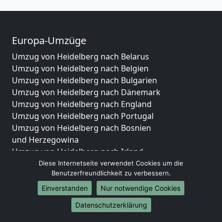
Europa-Umzüge
Umzug von Heidelberg nach Belarus
Umzug von Heidelberg nach Belgien
Umzug von Heidelberg nach Bulgarien
Umzug von Heidelberg nach Dänemark
Umzug von Heidelberg nach England
Umzug von Heidelberg nach Portugal
Umzug von Heidelberg nach Bosnien
und Herzegowina
Umzug von Heidelberg nach Irland
Umzug von Heidelberg nach Lettland
Diese Internetseite verwendet Cookies um die
Benutzerfreundlichkeit zu verbessern.
Umzug von Heidelberg nach Zypern
Umzug von Heidelberg nach Kroatien
Einverstanden
Nur notwendige Cookies
Umzug von Heidelberg nach Estland
Datenschutzerklärung
Umzug von Heidelberg nach Finnland