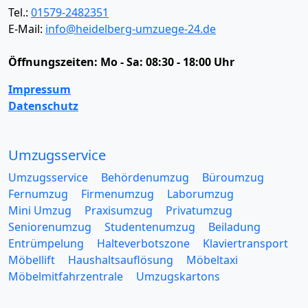
Tel.:
01579-2482351
E-Mail:
info@heidelberg-umzuege-24.de
Öffnungszeiten:
Mo - Sa: 08:30 - 18:00 Uhr
Impressum
Datenschutz
Umzugsservice
Umzugsservice
Behördenumzug
Büroumzug
Fernumzug
Firmenumzug
Laborumzug
Mini Umzug
Praxisumzug
Privatumzug
Seniorenumzug
Studentenumzug
Beiladung
Entrümpelung
Halteverbotszone
Klaviertransport
Möbellift
Haushaltsauflösung
Möbeltaxi
Möbelmitfahrzentrale
Umzugskartons