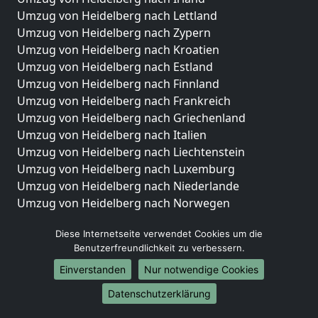
Umzug von Heidelberg nach Lettland
Umzug von Heidelberg nach Zypern
Umzug von Heidelberg nach Kroatien
Umzug von Heidelberg nach Estland
Umzug von Heidelberg nach Finnland
Umzug von Heidelberg nach Frankreich
Umzug von Heidelberg nach Griechenland
Umzug von Heidelberg nach Italien
Umzug von Heidelberg nach Liechtenstein
Umzug von Heidelberg nach Luxemburg
Umzug von Heidelberg nach Niederlande
Umzug von Heidelberg nach Norwegen
Umzüge-Deutschlandweit
Diese Internetseite verwendet Cookies um die
Benutzerfreundlichkeit zu verbessern.
Umzug von Heidelberg nach Berlin
Umzug von Heidelberg nach Hamburg
Einverstanden
Nur notwendige Cookies
Umzug von Heidelberg nach München
Datenschutzerklärung
Umzug von Heidelberg nach Köln