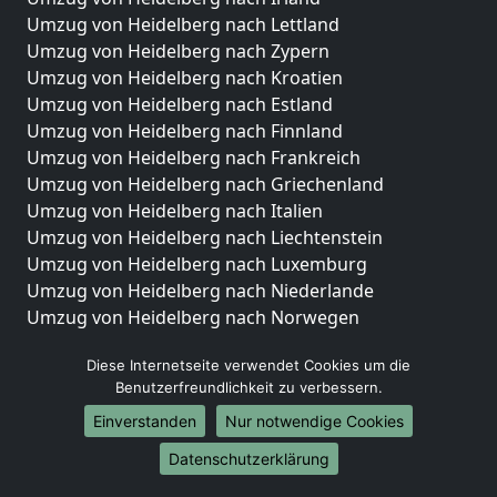
Umzug von Heidelberg nach Lettland
Umzug von Heidelberg nach Zypern
Umzug von Heidelberg nach Kroatien
Umzug von Heidelberg nach Estland
Umzug von Heidelberg nach Finnland
Umzug von Heidelberg nach Frankreich
Umzug von Heidelberg nach Griechenland
Umzug von Heidelberg nach Italien
Umzug von Heidelberg nach Liechtenstein
Umzug von Heidelberg nach Luxemburg
Umzug von Heidelberg nach Niederlande
Umzug von Heidelberg nach Norwegen
Umzüge-Deutschlandweit
Diese Internetseite verwendet Cookies um die
Benutzerfreundlichkeit zu verbessern.
Umzug von Heidelberg nach Berlin
Umzug von Heidelberg nach Hamburg
Einverstanden
Nur notwendige Cookies
Umzug von Heidelberg nach München
Datenschutzerklärung
Umzug von Heidelberg nach Köln