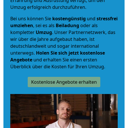
Erfahrung und Ausrüstung verfügt, um den
Umzug erfolgreich durchzuführen.
Bei uns können Sie
kostengünstig
und
stressfrei
umziehen
, sei es als
Beiladung
oder als
kompletter
Umzug
. Unser Partnernetzwerk, das
wir über die Jahre aufgebaut haben, ist
deutschlandweit und sogar international
unterwegs.
Holen Sie sich jetzt kostenlose
Angebote
und erhalten Sie einen ersten
Überblick über die Kosten für Ihren Umzug.
Kostenlose Angebote erhalten