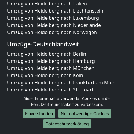
Umzug von Heidelberg nach Italien
Umzug von Heidelberg nach Liechtenstein
Umzug von Heidelberg nach Luxemburg
Umzug von Heidelberg nach Niederlande
Umzug von Heidelberg nach Norwegen
Umzüge-Deutschlandweit
Umzug von Heidelberg nach Berlin
Umzug von Heidelberg nach Hamburg
Umzug von Heidelberg nach München
Umzug von Heidelberg nach Köln
Umzug von Heidelberg nach Frankfurt am Main
Umzug von Heidelberg nach Stuttgart
Umzug von Heidelberg nach Düsseldorf
Diese Internetseite verwendet Cookies um die
Umzug von Heidelberg nach Leipzig
Benutzerfreundlichkeit zu verbessern.
Umzug von Heidelberg nach Dortmund
Einverstanden
Nur notwendige Cookies
Umzug von Heidelberg nach Essen
Datenschutzerklärung
Umzug von Heidelberg nach Bremen
Umzug von Heidelberg nach Dresden