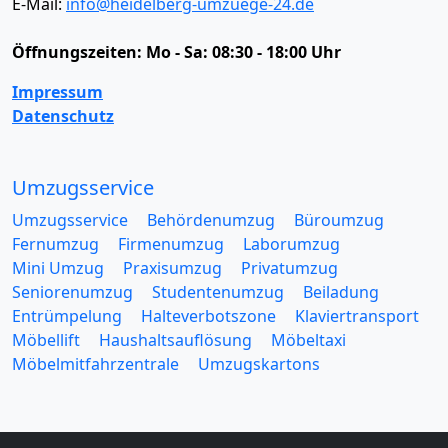
E-Mail:
info@heidelberg-umzuege-24.de
Öffnungszeiten:
Mo - Sa: 08:30 - 18:00 Uhr
Impressum
Datenschutz
Umzugsservice
Umzugsservice
Behördenumzug
Büroumzug
Fernumzug
Firmenumzug
Laborumzug
Mini Umzug
Praxisumzug
Privatumzug
Seniorenumzug
Studentenumzug
Beiladung
Entrümpelung
Halteverbotszone
Klaviertransport
Möbellift
Haushaltsauflösung
Möbeltaxi
Möbelmitfahrzentrale
Umzugskartons