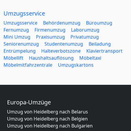
Umzugsservice
Umzugsservice
Behördenumzug
Büroumzug
Fernumzug
Firmenumzug
Laborumzug
Mini Umzug
Praxisumzug
Privatumzug
Seniorenumzug
Studentenumzug
Beiladung
Entrümpelung
Halteverbotszone
Klaviertransport
Möbellift
Haushaltsauflösung
Möbeltaxi
Möbelmitfahrzentrale
Umzugskartons
Europa-Umzüge
Umzug von Heidelberg nach Belarus
Umzug von Heidelberg nach Belgien
Umzug von Heidelberg nach Bulgarien