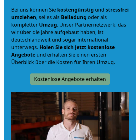
Bei uns können Sie
kostengünstig
und
stressfrei
umziehen
, sei es als
Beiladung
oder als
kompletter
Umzug
. Unser Partnernetzwerk, das
wir über die Jahre aufgebaut haben, ist
deutschlandweit und sogar international
unterwegs.
Holen Sie sich jetzt kostenlose
Angebote
und erhalten Sie einen ersten
Überblick über die Kosten für Ihren Umzug.
Kostenlose Angebote erhalten