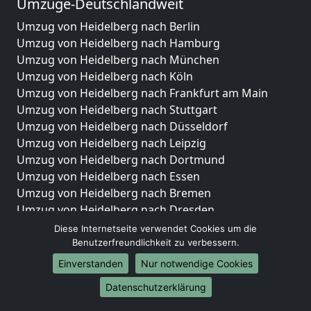
Umzüge-Deutschlandweit
Umzug von Heidelberg nach Berlin
Umzug von Heidelberg nach Hamburg
Umzug von Heidelberg nach München
Umzug von Heidelberg nach Köln
Umzug von Heidelberg nach Frankfurt am Main
Umzug von Heidelberg nach Stuttgart
Umzug von Heidelberg nach Düsseldorf
Umzug von Heidelberg nach Leipzig
Umzug von Heidelberg nach Dortmund
Umzug von Heidelberg nach Essen
Umzug von Heidelberg nach Bremen
Umzug von Heidelberg nach Dresden
Umzug von Heidelberg nach Hannover
Diese Internetseite verwendet Cookies um die
Umzug von Heidelberg nach Nürnberg
Benutzerfreundlichkeit zu verbessern.
Umzug von Heidelberg nach Duisburg
Einverstanden
Nur notwendige Cookies
Umzug von Heidelberg nach Bochum
Datenschutzerklärung
Umzug von Heidelberg nach Wuppertal
Umzug von Heidelberg nach Bielefeld