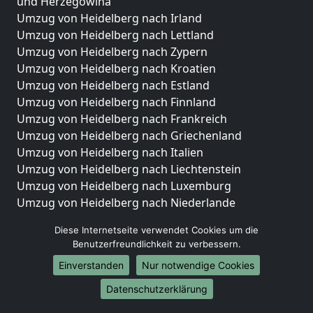
und Herzegowina
Umzug von Heidelberg nach Irland
Umzug von Heidelberg nach Lettland
Umzug von Heidelberg nach Zypern
Umzug von Heidelberg nach Kroatien
Umzug von Heidelberg nach Estland
Umzug von Heidelberg nach Finnland
Umzug von Heidelberg nach Frankreich
Umzug von Heidelberg nach Griechenland
Umzug von Heidelberg nach Italien
Umzug von Heidelberg nach Liechtenstein
Umzug von Heidelberg nach Luxemburg
Umzug von Heidelberg nach Niederlande
Umzug von Heidelberg nach Norwegen
Diese Internetseite verwendet Cookies um die
Umzüge-Deutschlandweit
Benutzerfreundlichkeit zu verbessern.
Einverstanden
Nur notwendige Cookies
Umzug von Heidelberg nach Berlin
Umzug von Heidelberg nach Hamburg
Datenschutzerklärung
Umzug von Heidelberg nach München