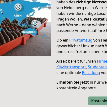
haben das
richtige Netzw
von Heidelberg nach Werne 
haben wir die richtige Lösu
Fragen wollen,
was kostet
nach Werne – dann wählen S
passende Antwort auf Ihre 
Ob ein
Privatumzug
von Hei
gewerblicher Umzug nach 
und stressfrei umziehen kö
Allzeit bereit für Ihren
Firm
Klaviertransport
,
Studente
eine optimale
Beiladung
von
Erhalten Sie jetzt
in nur we
kostenfreie Angebote.
Kostenlo