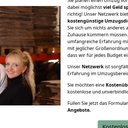
Sie planen einen Umzug vo
dabei möglichst
viel Geld 
richtig! Unser Netzwerk bi
kostengünstige Umzugsdi
Sie sich um nichts anderes 
Zuhause kümmern müssen. W
umfangreiche Erfahrung m
mit jeglicher Größenordnun
dass wir für jedes Budget 
Unser
Netzwerk
ist sorgfäl
Erfahrung im Umzugsberei
Sie möchten eine
Kostenüb
kostenlose und unverbindli
Füllen Sie jetzt das Formula
Angebote.
Kostenlos