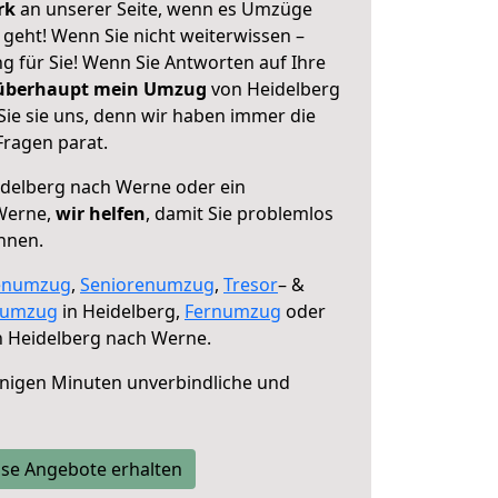
erk
an unserer Seite, wenn es Umzüge
geht! Wenn Sie nicht weiterwissen –
ng für Sie! Wenn Sie Antworten auf Ihre
 überhaupt mein Umzug
von Heidelberg
ie sie uns, denn wir haben immer die
Fragen parat.
delberg nach Werne oder ein
Werne,
wir helfen
, damit Sie problemlos
nnen.
enumzug
,
Seniorenumzug
,
Tresor
– &
numzug
in Heidelberg,
Fernumzug
oder
 Heidelberg nach Werne.
nigen Minuten unverbindliche und
se Angebote erhalten