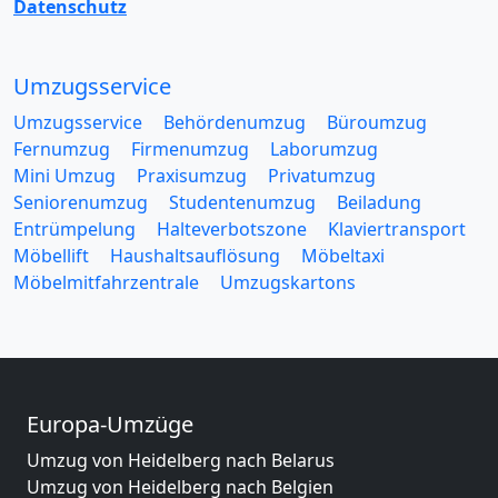
Datenschutz
Umzugsservice
Umzugsservice
Behördenumzug
Büroumzug
Fernumzug
Firmenumzug
Laborumzug
Mini Umzug
Praxisumzug
Privatumzug
Seniorenumzug
Studentenumzug
Beiladung
Entrümpelung
Halteverbotszone
Klaviertransport
Möbellift
Haushaltsauflösung
Möbeltaxi
Möbelmitfahrzentrale
Umzugskartons
Europa-Umzüge
Umzug von Heidelberg nach Belarus
Umzug von Heidelberg nach Belgien