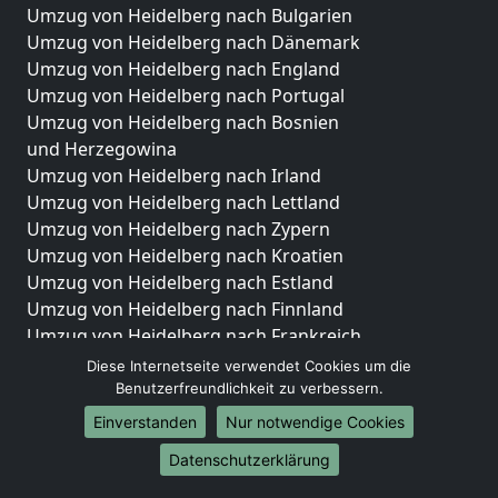
Umzug von Heidelberg nach Bulgarien
Umzug von Heidelberg nach Dänemark
Umzug von Heidelberg nach England
Umzug von Heidelberg nach Portugal
Umzug von Heidelberg nach Bosnien
und Herzegowina
Umzug von Heidelberg nach Irland
Umzug von Heidelberg nach Lettland
Umzug von Heidelberg nach Zypern
Umzug von Heidelberg nach Kroatien
Umzug von Heidelberg nach Estland
Umzug von Heidelberg nach Finnland
Umzug von Heidelberg nach Frankreich
Umzug von Heidelberg nach Griechenland
Diese Internetseite verwendet Cookies um die
Umzug von Heidelberg nach Italien
Benutzerfreundlichkeit zu verbessern.
Umzug von Heidelberg nach Liechtenstein
Einverstanden
Nur notwendige Cookies
Umzug von Heidelberg nach Luxemburg
Datenschutzerklärung
Umzug von Heidelberg nach Niederlande
Umzug von Heidelberg nach Norwegen