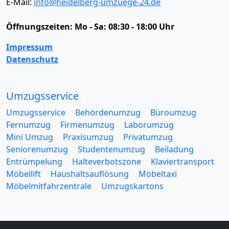
E-Mail:
info@heidelberg-umzuege-24.de
Öffnungszeiten:
Mo - Sa: 08:30 - 18:00 Uhr
Impressum
Datenschutz
Umzugsservice
Umzugsservice
Behördenumzug
Büroumzug
Fernumzug
Firmenumzug
Laborumzug
Mini Umzug
Praxisumzug
Privatumzug
Seniorenumzug
Studentenumzug
Beiladung
Entrümpelung
Halteverbotszone
Klaviertransport
Möbellift
Haushaltsauflösung
Möbeltaxi
Möbelmitfahrzentrale
Umzugskartons