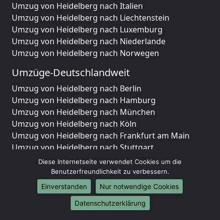
Umzug von Heidelberg nach Italien
Umzug von Heidelberg nach Liechtenstein
Umzug von Heidelberg nach Luxemburg
Umzug von Heidelberg nach Niederlande
Umzug von Heidelberg nach Norwegen
Umzüge-Deutschlandweit
Umzug von Heidelberg nach Berlin
Umzug von Heidelberg nach Hamburg
Umzug von Heidelberg nach München
Umzug von Heidelberg nach Köln
Umzug von Heidelberg nach Frankfurt am Main
Umzug von Heidelberg nach Stuttgart
Umzug von Heidelberg nach Düsseldorf
Diese Internetseite verwendet Cookies um die
Umzug von Heidelberg nach Leipzig
Benutzerfreundlichkeit zu verbessern.
Umzug von Heidelberg nach Dortmund
Einverstanden
Nur notwendige Cookies
Umzug von Heidelberg nach Essen
Datenschutzerklärung
Umzug von Heidelberg nach Bremen
Umzug von Heidelberg nach Dresden