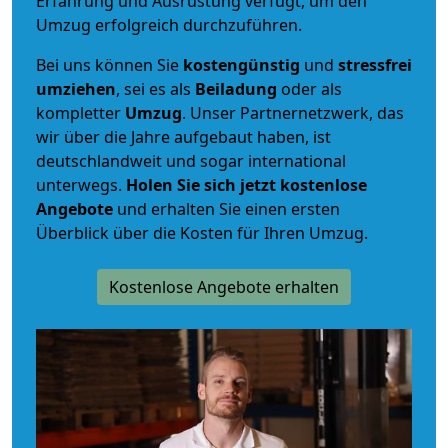
Erfahrung und Ausrüstung verfügt, um den
Umzug erfolgreich durchzuführen.
Bei uns können Sie
kostengünstig
und
stressfrei
umziehen
, sei es als
Beiladung
oder als
kompletter
Umzug
. Unser Partnernetzwerk, das
wir über die Jahre aufgebaut haben, ist
deutschlandweit und sogar international
unterwegs.
Holen Sie sich jetzt kostenlose
Angebote
und erhalten Sie einen ersten
Überblick über die Kosten für Ihren Umzug.
Kostenlose Angebote erhalten