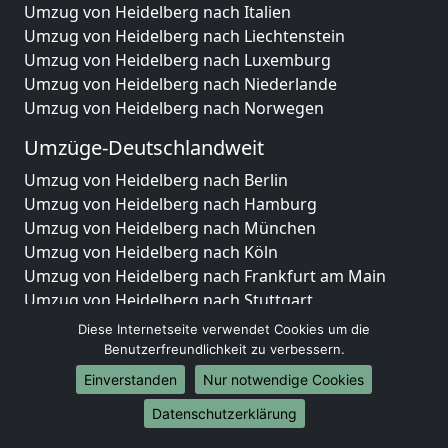
Umzug von Heidelberg nach Italien
Umzug von Heidelberg nach Liechtenstein
Umzug von Heidelberg nach Luxemburg
Umzug von Heidelberg nach Niederlande
Umzug von Heidelberg nach Norwegen
Umzüge-Deutschlandweit
Umzug von Heidelberg nach Berlin
Umzug von Heidelberg nach Hamburg
Umzug von Heidelberg nach München
Umzug von Heidelberg nach Köln
Umzug von Heidelberg nach Frankfurt am Main
Umzug von Heidelberg nach Stuttgart
Umzug von Heidelberg nach Düsseldorf
Diese Internetseite verwendet Cookies um die
Umzug von Heidelberg nach Leipzig
Benutzerfreundlichkeit zu verbessern.
Umzug von Heidelberg nach Dortmund
Einverstanden
Nur notwendige Cookies
Umzug von Heidelberg nach Essen
Datenschutzerklärung
Umzug von Heidelberg nach Bremen
Umzug von Heidelberg nach Dresden