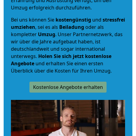
Erfahrung und Ausrüstung verfügt, um den
Umzug erfolgreich durchzuführen.
Bei uns können Sie
kostengünstig
und
stressfrei
umziehen
, sei es als
Beiladung
oder als
kompletter
Umzug
. Unser Partnernetzwerk, das
wir über die Jahre aufgebaut haben, ist
deutschlandweit und sogar international
unterwegs.
Holen Sie sich jetzt kostenlose
Angebote
und erhalten Sie einen ersten
Überblick über die Kosten für Ihren Umzug.
Kostenlose Angebote erhalten