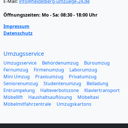
E-Mail:
info@heidelberg-umzuege-24.de
Öffnungszeiten:
Mo - Sa: 08:30 - 18:00 Uhr
Impressum
Datenschutz
Umzugsservice
Umzugsservice
Behördenumzug
Büroumzug
Fernumzug
Firmenumzug
Laborumzug
Mini Umzug
Praxisumzug
Privatumzug
Seniorenumzug
Studentenumzug
Beiladung
Entrümpelung
Halteverbotszone
Klaviertransport
Möbellift
Haushaltsauflösung
Möbeltaxi
Möbelmitfahrzentrale
Umzugskartons