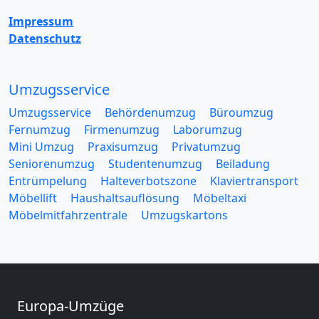
Impressum
Datenschutz
Umzugsservice
Umzugsservice
Behördenumzug
Büroumzug
Fernumzug
Firmenumzug
Laborumzug
Mini Umzug
Praxisumzug
Privatumzug
Seniorenumzug
Studentenumzug
Beiladung
Entrümpelung
Halteverbotszone
Klaviertransport
Möbellift
Haushaltsauflösung
Möbeltaxi
Möbelmitfahrzentrale
Umzugskartons
Europa-Umzüge