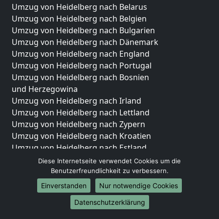
Umzug von Heidelberg nach Belarus
Umzug von Heidelberg nach Belgien
Umzug von Heidelberg nach Bulgarien
Umzug von Heidelberg nach Dänemark
Umzug von Heidelberg nach England
Umzug von Heidelberg nach Portugal
Umzug von Heidelberg nach Bosnien
und Herzegowina
Umzug von Heidelberg nach Irland
Umzug von Heidelberg nach Lettland
Umzug von Heidelberg nach Zypern
Umzug von Heidelberg nach Kroatien
Umzug von Heidelberg nach Estland
Umzug von Heidelberg nach Finnland
Diese Internetseite verwendet Cookies um die
Umzug von Heidelberg nach Frankreich
Benutzerfreundlichkeit zu verbessern.
Umzug von Heidelberg nach Griechenland
Einverstanden
Nur notwendige Cookies
Umzug von Heidelberg nach Italien
Datenschutzerklärung
Umzug von Heidelberg nach Liechtenstein
Umzug von Heidelberg nach Luxemburg