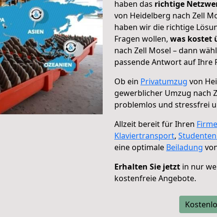
haben das
richtige Netzw
von Heidelberg nach Zell Mo
haben wir die richtige Lösu
Fragen wollen,
was kostet
nach Zell Mosel – dann wähl
passende Antwort auf Ihre 
Ob ein
Privatumzug
von Hei
gewerblicher Umzug nach Z
problemlos und stressfrei 
Allzeit bereit für Ihren
Firm
Klaviertransport
,
Studente
eine optimale
Beiladung
von
Erhalten Sie jetzt
in nur we
kostenfreie Angebote.
Kostenlo