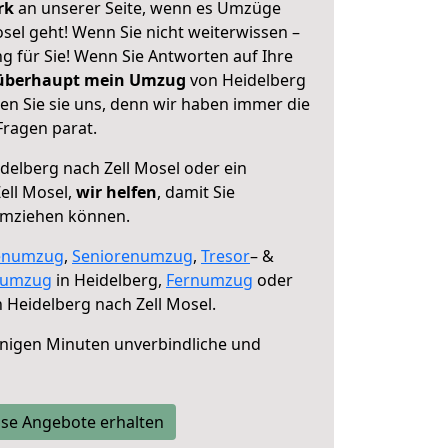
erk
an unserer Seite, wenn es Umzüge
sel geht! Wenn Sie nicht weiterwissen –
ng für Sie! Wenn Sie Antworten auf Ihre
 überhaupt mein Umzug
von Heidelberg
en Sie sie uns, denn wir haben immer die
Fragen parat.
delberg nach Zell Mosel oder ein
ell Mosel,
wir helfen
, damit Sie
umziehen können.
enumzug
,
Seniorenumzug
,
Tresor
– &
numzug
in Heidelberg,
Fernumzug
oder
 Heidelberg nach Zell Mosel.
nigen Minuten unverbindliche und
se Angebote erhalten