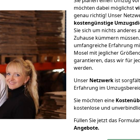
Sie planen einen Umzug von
möchten dabei möglichst
v
genau richtig! Unser Netzw
kostengünstige Umzugsdi
Sie sich um nichts anderes 
Zuhause kümmern müssen. W
umfangreiche Erfahrung mi
Mosel mit jeglicher Größe
garantieren, dass wir für j
werden.
Unser
Netzwerk
ist sorgfäl
Erfahrung im Umzugsberei
Sie möchten eine
Kostenüb
kostenlose und unverbindli
Füllen Sie jetzt das Formula
Angebote.