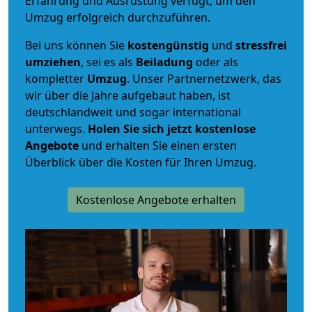
Erfahrung und Ausrüstung verfügt, um den
Umzug erfolgreich durchzuführen.
Bei uns können Sie
kostengünstig
und
stressfrei
umziehen
, sei es als
Beiladung
oder als
kompletter
Umzug
. Unser Partnernetzwerk, das
wir über die Jahre aufgebaut haben, ist
deutschlandweit und sogar international
unterwegs.
Holen Sie sich jetzt kostenlose
Angebote
und erhalten Sie einen ersten
Überblick über die Kosten für Ihren Umzug.
Kostenlose Angebote erhalten