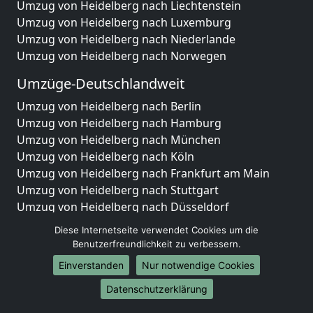
Umzug von Heidelberg nach Liechtenstein
Umzug von Heidelberg nach Luxemburg
Umzug von Heidelberg nach Niederlande
Umzug von Heidelberg nach Norwegen
Umzüge-Deutschlandweit
Umzug von Heidelberg nach Berlin
Umzug von Heidelberg nach Hamburg
Umzug von Heidelberg nach München
Umzug von Heidelberg nach Köln
Umzug von Heidelberg nach Frankfurt am Main
Umzug von Heidelberg nach Stuttgart
Umzug von Heidelberg nach Düsseldorf
Umzug von Heidelberg nach Leipzig
Diese Internetseite verwendet Cookies um die
Umzug von Heidelberg nach Dortmund
Benutzerfreundlichkeit zu verbessern.
Umzug von Heidelberg nach Essen
Einverstanden
Nur notwendige Cookies
Umzug von Heidelberg nach Bremen
Umzug von Heidelberg nach Dresden
Datenschutzerklärung
Umzug von Heidelberg nach Hannover