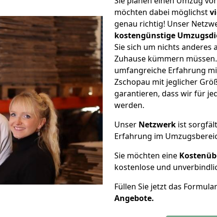
Sie planen einen Umzug vo
möchten dabei möglichst
v
genau richtig! Unser Netzw
kostengünstige Umzugsdi
Sie sich um nichts anderes 
Zuhause kümmern müssen. W
umfangreiche Erfahrung mi
Zschopau mit jeglicher Gr
garantieren, dass wir für j
werden.
Unser
Netzwerk
ist sorgfäl
Erfahrung im Umzugsberei
Sie möchten eine
Kostenüb
kostenlose und unverbindli
Füllen Sie jetzt das Formula
Angebote.