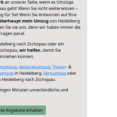
erk
an unserer Seite, wenn es Umzüge
au geht! Wenn Sie nicht weiterwissen –
ng für Sie! Wenn Sie Antworten auf Ihre
 überhaupt mein Umzug
von Heidelberg
n Sie sie uns, denn wir haben immer die
Fragen parat.
delberg nach Zschopau oder ein
Zschopau,
wir helfen
, damit Sie
umziehen können.
enumzug
,
Seniorenumzug
,
Tresor
– &
numzug
in Heidelberg,
Fernumzug
oder
 Heidelberg nach Zschopau.
nigen Minuten unverbindliche und
se Angebote erhalten