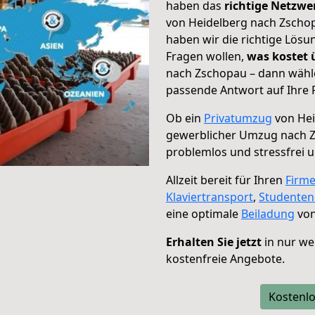
haben das
richtige Netzw
von Heidelberg nach Zschop
haben wir die richtige Lösu
Fragen wollen,
was kostet
nach Zschopau – dann wähle
passende Antwort auf Ihre 
Ob ein
Privatumzug
von Hei
gewerblicher Umzug nach 
problemlos und stressfrei 
Allzeit bereit für Ihren
Firm
Klaviertransport
,
Studente
eine optimale
Beiladung
von
Erhalten Sie jetzt
in nur we
kostenfreie Angebote.
Kostenlo