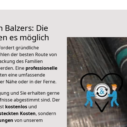
 Balzers: Die
n es möglich
fordert gründliche
hlen der besten Route von
packung des Familien
 werden. Eine
professionelle
eten eine umfassende
er Nähe oder in der Ferne.
gung und Sie erhalten gerne
rfnisse abgestimmt sind. Der
ist
kostenlos
und
steckten Kosten
, sondern
tungen
von unserem