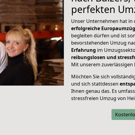
perfekten Um
Unser Unternehmen hat in
erfolgreiche Europaumzü
begleiten dürfen und ist so
bevorstehenden Umzug nac
Erfahrung
im Umzugssektor
reibungslosen und stress
Mit unserem zuverlässigen 
Möchten Sie sich vollständ
und sich stattdessen
entsp
Ihnen genau das. Es umfasst 
stressfreien Umzug von Hei
Kostenlo