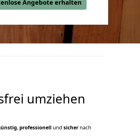
stenlose Angebote erhalten
frei umziehen
günstig
,
professionell
und
sicher
nach