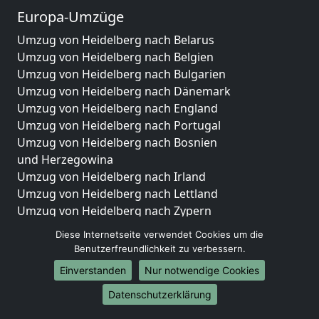
Europa-Umzüge
Umzug von Heidelberg nach Belarus
Umzug von Heidelberg nach Belgien
Umzug von Heidelberg nach Bulgarien
Umzug von Heidelberg nach Dänemark
Umzug von Heidelberg nach England
Umzug von Heidelberg nach Portugal
Umzug von Heidelberg nach Bosnien
und Herzegowina
Umzug von Heidelberg nach Irland
Umzug von Heidelberg nach Lettland
Umzug von Heidelberg nach Zypern
Umzug von Heidelberg nach Kroatien
Diese Internetseite verwendet Cookies um die
Umzug von Heidelberg nach Estland
Benutzerfreundlichkeit zu verbessern.
Umzug von Heidelberg nach Finnland
Einverstanden
Nur notwendige Cookies
Umzug von Heidelberg nach Frankreich
Datenschutzerklärung
Umzug von Heidelberg nach Griechenland
Umzug von Heidelberg nach Italien