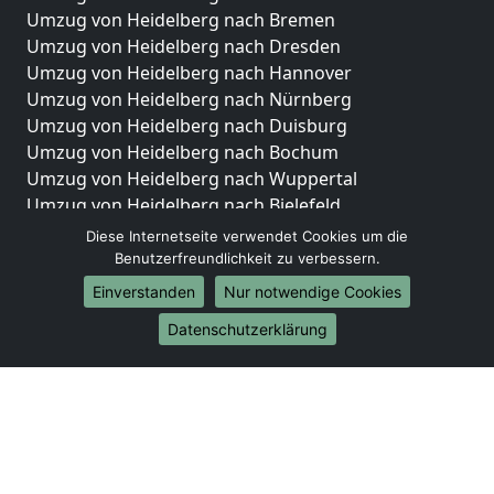
Umzug von Heidelberg nach Bremen
Umzug von Heidelberg nach Dresden
Umzug von Heidelberg nach Hannover
Umzug von Heidelberg nach Nürnberg
Umzug von Heidelberg nach Duisburg
Umzug von Heidelberg nach Bochum
Umzug von Heidelberg nach Wuppertal
Umzug von Heidelberg nach Bielefeld
Umzug von Heidelberg nach Bonn
Diese Internetseite verwendet Cookies um die
Umzug von Heidelberg nach Münster
Benutzerfreundlichkeit zu verbessern.
Einverstanden
Nur notwendige Cookies
Internationale-Umzüge
Datenschutzerklärung
Umzug von Heidelberg nach Brasilien
Umzug von Heidelberg nach Brunei Darussalam
Umzug von Heidelberg nach Burkina Faso
Umzug von Heidelberg nach Burundi
Umzug von Heidelberg nach Chile
Umzug von Heidelberg nach China