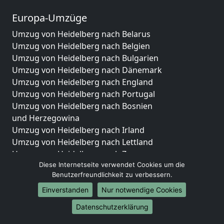
Europa-Umzüge
Umzug von Heidelberg nach Belarus
Umzug von Heidelberg nach Belgien
Umzug von Heidelberg nach Bulgarien
Umzug von Heidelberg nach Dänemark
Umzug von Heidelberg nach England
Umzug von Heidelberg nach Portugal
Umzug von Heidelberg nach Bosnien
und Herzegowina
Umzug von Heidelberg nach Irland
Umzug von Heidelberg nach Lettland
Umzug von Heidelberg nach Zypern
Diese Internetseite verwendet Cookies um die
Umzug von Heidelberg nach Kroatien
Benutzerfreundlichkeit zu verbessern.
Umzug von Heidelberg nach Estland
Umzug von Heidelberg nach Finnland
Einverstanden
Nur notwendige Cookies
Umzug von Heidelberg nach Frankreich
Datenschutzerklärung
Umzug von Heidelberg nach Griechenland