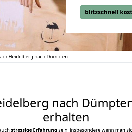
blitzschnell ko
on Heidelberg nach Dümpten
idelberg nach Dümpten 
erhalten
 auch
stressige
Erfahrung
sein, insbesondere wenn man si