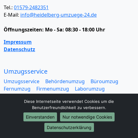
Tel.:
01579-2482351
E-Mail:
info@heidelberg-umzuege-24.de
Öffnungszeiten:
Mo - Sa: 08:30 - 18:00 Uhr
Impressum
Datenschutz
Umzugsservice
Umzugsservice
Behördenumzug
Büroumzug
Fernumzug
Firmenumzug
Laborumzug
Mini Umzug
Praxisumzug
Privatumzug
Diese Internetseite verwendet Cookies um die
Seniorenumzug
Studentenumzug
Beiladung
Benutzerfreundlichkeit zu verbessern.
Entrümpelung
Halteverbotszone
Klaviertransport
Einverstanden
Nur notwendige Cookies
Möbellift
Haushaltsauflösung
Möbeltaxi
Möbelmitfahrzentrale
Umzugskartons
Datenschutzerklärung