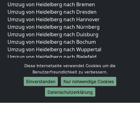
Umzug von Heidelberg nach Bremen
Umzug von Heidelberg nach Dresden
Umzug von Heidelberg nach Hannover
Umzug von Heidelberg nach Nürnberg
Umzug von Heidelberg nach Duisburg
Umzug von Heidelberg nach Bochum
Umzug von Heidelberg nach Wuppertal
Umzug von Heidelberg nach Bielefeld
Umzug von Heidelberg nach Bonn
Diese Internetseite verwendet Cookies um die
Umzug von Heidelberg nach Münster
Benutzerfreundlichkeit zu verbessern.
Einverstanden
Nur notwendige Cookies
Internationale-Umzüge
Datenschutzerklärung
Umzug von Heidelberg nach Brasilien
Umzug von Heidelberg nach Brunei Darussalam
Umzug von Heidelberg nach Burkina Faso
Umzug von Heidelberg nach Burundi
Umzug von Heidelberg nach Chile
Umzug von Heidelberg nach China
Umzug von Heidelberg nach Cookinseln