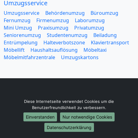
Umzugsservice
Umzugsservice
Behördenumzug
Büroumzug
Fernumzug
Firmenumzug
Laborumzug
Mini Umzug
Praxisumzug
Privatumzug
Seniorenumzug
Studentenumzug
Beiladung
Entrümpelung
Halteverbotszone
Klaviertransport
Möbellift
Haushaltsauflösung
Möbeltaxi
Möbelmitfahrzentrale
Umzugskartons
Europa-Umzüge
Diese Internetseite verwendet Cookies um die
Umzug von Heidelberg nach Belarus
Benutzerfreundlichkeit zu verbessern.
Umzug von Heidelberg nach Belgien
Einverstanden
Nur notwendige Cookies
Umzug von Heidelberg nach Bulgarien
Datenschutzerklärung
Umzug von Heidelberg nach Dänemark
Umzug von Heidelberg nach England