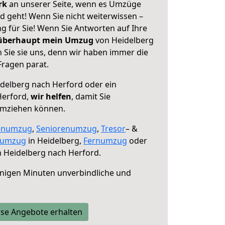
erk
an unserer Seite, wenn es Umzüge
d geht! Wenn Sie nicht weiterwissen –
ng für Sie! Wenn Sie Antworten auf Ihre
 überhaupt mein Umzug
von Heidelberg
 Sie sie uns, denn wir haben immer die
Fragen parat.
delberg nach Herford oder ein
Herford,
wir helfen
, damit Sie
umziehen können.
enumzug
,
Seniorenumzug
,
Tresor
– &
numzug
in Heidelberg,
Fernumzug
oder
 Heidelberg nach Herford.
nigen Minuten unverbindliche und
se Angebote erhalten