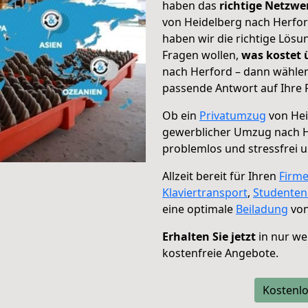
haben das
richtige Netzw
von Heidelberg nach Herfor
haben wir die richtige Lösu
Fragen wollen,
was kostet
nach Herford – dann wählen
passende Antwort auf Ihre 
Ob ein
Privatumzug
von Hei
gewerblicher Umzug nach 
problemlos und stressfrei 
Allzeit bereit für Ihren
Firm
Klaviertransport
,
Studente
eine optimale
Beiladung
von
Erhalten Sie jetzt
in nur we
kostenfreie Angebote.
Kostenlo