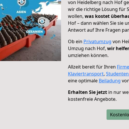
von Heidelberg nach Hof ge
wir die richtige Lösung für
wollen,
was kostet überh
Hof – dann wählen Sie sie 
Antwort auf Ihre Fragen par
Ob ein
Privatumzug
von Hei
Umzug nach Hof,
wir helfe
umziehen können.
Allzeit bereit für Ihren
Firm
Klaviertransport
,
Studente
eine optimale
Beiladung
von
Erhalten Sie jetzt
in nur we
kostenfreie Angebote.
Kostenlo