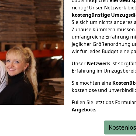
dabei möglichst
viel Geld 
richtig! Unser Netzwerk bi
kostengünstige Umzugsdi
Sie sich um nichts anderes 
Zuhause kümmern müssen. W
umfangreiche Erfahrung mi
jeglicher Größenordnung u
wir für jedes Budget eine 
Unser
Netzwerk
ist sorgfäl
Erfahrung im Umzugsberei
Sie möchten eine
Kostenüb
kostenlose und unverbindli
Füllen Sie jetzt das Formula
Angebote.
Kostenlos