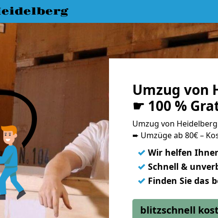
eidelberg
Umzug von H
☛ 100 % Gra
Umzug von Heidelberg
➨ Umzüge ab 80€ – Kos
✓
Wir helfen Ihne
✓
Schnell & unverb
✓
Finden Sie das 
blitzschnell ko