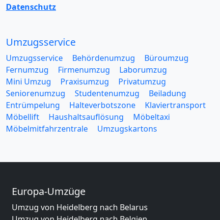
Datenschutz
Umzugsservice
Umzugsservice
Behördenumzug
Büroumzug
Fernumzug
Firmenumzug
Laborumzug
Mini Umzug
Praxisumzug
Privatumzug
Seniorenumzug
Studentenumzug
Beiladung
Entrümpelung
Halteverbotszone
Klaviertransport
Möbellift
Haushaltsauflösung
Möbeltaxi
Möbelmitfahrzentrale
Umzugskartons
Europa-Umzüge
Umzug von Heidelberg nach Belarus
Umzug von Heidelberg nach Belgien