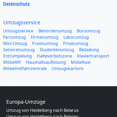
Datenschutz
Umzugsservice
Umzugsservice
Behördenumzug
Büroumzug
Fernumzug
Firmenumzug
Laborumzug
Mini Umzug
Praxisumzug
Privatumzug
Seniorenumzug
Studentenumzug
Beiladung
Entrümpelung
Halteverbotszone
Klaviertransport
Möbellift
Haushaltsauflösung
Möbeltaxi
Möbelmitfahrzentrale
Umzugskartons
Europa-Umzüge
Umzug von Heidelberg nach Belarus
Umzug von Heidelberg nach Belgien