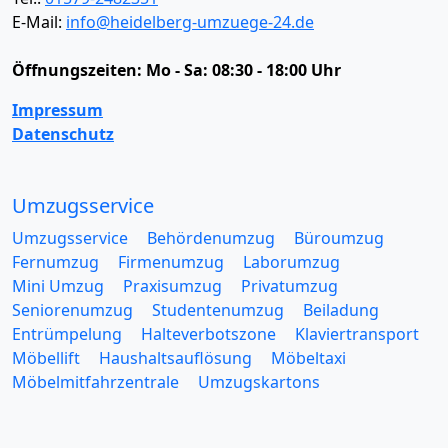
E-Mail:
info@heidelberg-umzuege-24.de
Öffnungszeiten:
Mo - Sa: 08:30 - 18:00 Uhr
Impressum
Datenschutz
Umzugsservice
Umzugsservice
Behördenumzug
Büroumzug
Fernumzug
Firmenumzug
Laborumzug
Mini Umzug
Praxisumzug
Privatumzug
Seniorenumzug
Studentenumzug
Beiladung
Entrümpelung
Halteverbotszone
Klaviertransport
Möbellift
Haushaltsauflösung
Möbeltaxi
Möbelmitfahrzentrale
Umzugskartons