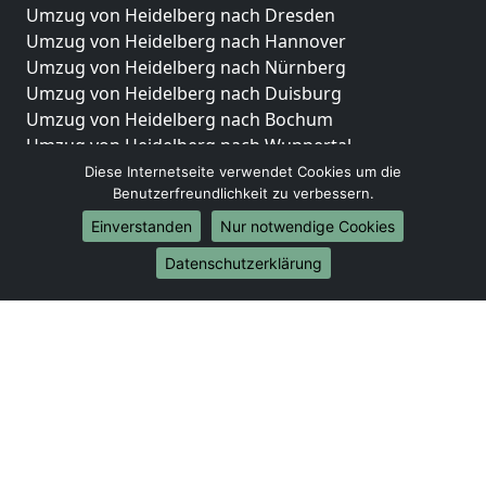
Umzug von Heidelberg nach Dresden
Umzug von Heidelberg nach Hannover
Umzug von Heidelberg nach Nürnberg
Umzug von Heidelberg nach Duisburg
Umzug von Heidelberg nach Bochum
Umzug von Heidelberg nach Wuppertal
Umzug von Heidelberg nach Bielefeld
Diese Internetseite verwendet Cookies um die
Benutzerfreundlichkeit zu verbessern.
Umzug von Heidelberg nach Bonn
Umzug von Heidelberg nach Münster
Einverstanden
Nur notwendige Cookies
Internationale-Umzüge
Datenschutzerklärung
Umzug von Heidelberg nach Brasilien
Umzug von Heidelberg nach Brunei Darussalam
Umzug von Heidelberg nach Burkina Faso
Umzug von Heidelberg nach Burundi
Umzug von Heidelberg nach Chile
Umzug von Heidelberg nach China
Umzug von Heidelberg nach Cookinseln
Umzug von Heidelberg nach Costa Rica