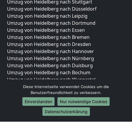
Umzug von Heidelberg nach Stuttgart
Umzug von Heidelberg nach Düsseldorf
Umzug von Heidelberg nach Leipzig
Umzug von Heidelberg nach Dortmund
Umzug von Heidelberg nach Essen
Umzug von Heidelberg nach Bremen
Umzug von Heidelberg nach Dresden
Umzug von Heidelberg nach Hannover
Umzug von Heidelberg nach Nürnberg
Umzug von Heidelberg nach Duisburg
Umzug von Heidelberg nach Bochum
Umzug von Heidelberg nach Wuppertal
Umzug von Heidelberg nach Bielefeld
Diese Internetseite verwendet Cookies um die
Benutzerfreundlichkeit zu verbessern.
Umzug von Heidelberg nach Bonn
Umzug von Heidelberg nach Münster
Einverstanden
Nur notwendige Cookies
Internationale-Umzüge
Datenschutzerklärung
Umzug von Heidelberg nach Brasilien
Umzug von Heidelberg nach Brunei Darussalam