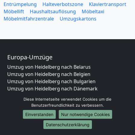
Entrümpelung
Halteverbotszone
Klaviertransport
Möbellift
Haushaltsauflösung
Möbeltaxi
Möbelmitfahrzentrale
Umzugskartons
Europa-Umzüge
Umzug von Heidelberg nach Belarus
Umzug von Heidelberg nach Belgien
Umzug von Heidelberg nach Bulgarien
Umzug von Heidelberg nach Dänemark
Umzug von Heidelberg nach England
Diese Internetseite verwendet Cookies um die
Umzug von Heidelberg nach Portugal
Benutzerfreundlichkeit zu verbessern.
Umzug von Heidelberg nach Bosnien
Einverstanden
Nur notwendige Cookies
und Herzegowina
Umzug von Heidelberg nach Irland
Datenschutzerklärung
Umzug von Heidelberg nach Lettland