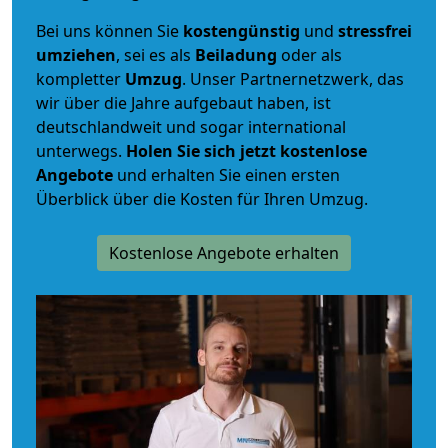
Bei uns können Sie
kostengünstig
und
stressfrei
umziehen
, sei es als
Beiladung
oder als
kompletter
Umzug
. Unser Partnernetzwerk, das
wir über die Jahre aufgebaut haben, ist
deutschlandweit und sogar international
unterwegs.
Holen Sie sich jetzt kostenlose
Angebote
und erhalten Sie einen ersten
Überblick über die Kosten für Ihren Umzug.
Kostenlose Angebote erhalten