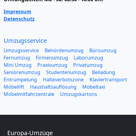
Impressum
Datenschutz
Umzugsservice
Umzugsservice
Behördenumzug
Büroumzug
Fernumzug
Firmenumzug
Laborumzug
Mini Umzug
Praxisumzug
Privatumzug
Seniorenumzug
Studentenumzug
Beiladung
Entrümpelung
Halteverbotszone
Klaviertransport
Möbellift
Haushaltsauflösung
Möbeltaxi
Möbelmitfahrzentrale
Umzugskartons
Europa-Umzüge