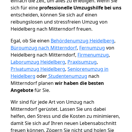
einfach die Zeit, um alles zu erledigen. Wenn Sie
sich für eine
professionelle Umzugshilfe bei uns
entscheiden, können Sie sich auf einen
reibungslosen und stressfreien Umzug von
Heidelberg nach Mitterndorf freuen.
Egal, ob Sie einen
Behördenumzug Heidelberg
,
Büroumzug nach Mitterndorf
,
Fernumzug
von
Heidelberg nach Mitterndorf,
Firmenumzug
,
Laborumzug Heidelberg
,
Praxisumzug
,
Privatumzug Heidelberg
,
Seniorenumzug in
Heidelberg
oder
Studentenumzug
nach
Mitterndorf planen
wir haben die besten
Angebote
für Sie.
Wir sind für jede Art von Umzug nach
Mitterndorf gerüstet. Lassen Sie uns dabei
helfen, den Stress und die Kosten zu minimieren,
damit Sie sich auf Ihren neuen Lebensabschnitt
freuen können.
Zögern Sie nicht und holen Sie