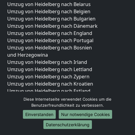
Umzug von Heidelberg nach Belarus
Umzug von Heidelberg nach Belgien
Umzug von Heidelberg nach Bulgarien
Umzug von Heidelberg nach Dänemark
Umzug von Heidelberg nach England
Umzug von Heidelberg nach Portugal
Umzug von Heidelberg nach Bosnien
und Herzegowina
Umzug von Heidelberg nach Irland
Umzug von Heidelberg nach Lettland
Umzug von Heidelberg nach Zypern
Umzug von Heidelberg nach Kroatien
Umzug von Heidelberg nach Estland
Umzug von Heidelberg nach Finnland
Diese Internetseite verwendet Cookies um die
Umzug von Heidelberg nach Frankreich
Benutzerfreundlichkeit zu verbessern.
Umzug von Heidelberg nach Griechenland
Einverstanden
Nur notwendige Cookies
Umzug von Heidelberg nach Italien
Datenschutzerklärung
Umzug von Heidelberg nach Liechtenstein
Umzug von Heidelberg nach Luxemburg