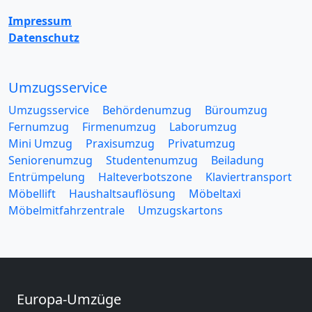
Impressum
Datenschutz
Umzugsservice
Umzugsservice
Behördenumzug
Büroumzug
Fernumzug
Firmenumzug
Laborumzug
Mini Umzug
Praxisumzug
Privatumzug
Seniorenumzug
Studentenumzug
Beiladung
Entrümpelung
Halteverbotszone
Klaviertransport
Möbellift
Haushaltsauflösung
Möbeltaxi
Möbelmitfahrzentrale
Umzugskartons
Europa-Umzüge