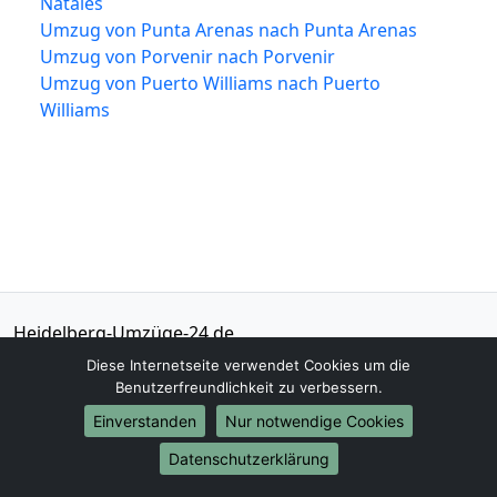
Natales
Umzug von Punta Arenas nach Punta Arenas
Umzug von Porvenir nach Porvenir
Umzug von Puerto Williams nach Puerto
Williams
Heidelberg-Umzüge-24.de
Heidelberg
Diese Internetseite verwendet Cookies um die
Benutzerfreundlichkeit zu verbessern.
Tel.:
01579-2482351
Einverstanden
Nur notwendige Cookies
E-Mail:
info@heidelberg-umzuege-24.de
Datenschutzerklärung
Öffnungszeiten:
Mo - Sa: 08:30 - 18:00 Uhr