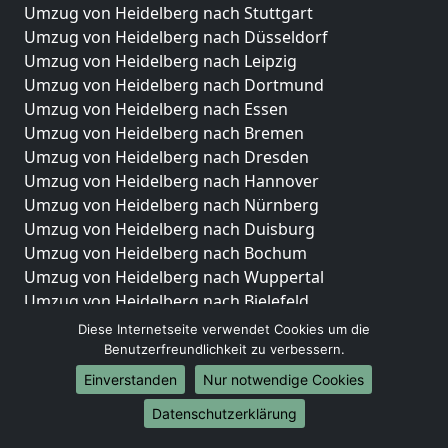
Umzug von Heidelberg nach Stuttgart
Umzug von Heidelberg nach Düsseldorf
Umzug von Heidelberg nach Leipzig
Umzug von Heidelberg nach Dortmund
Umzug von Heidelberg nach Essen
Umzug von Heidelberg nach Bremen
Umzug von Heidelberg nach Dresden
Umzug von Heidelberg nach Hannover
Umzug von Heidelberg nach Nürnberg
Umzug von Heidelberg nach Duisburg
Umzug von Heidelberg nach Bochum
Umzug von Heidelberg nach Wuppertal
Umzug von Heidelberg nach Bielefeld
Umzug von Heidelberg nach Bonn
Diese Internetseite verwendet Cookies um die
Umzug von Heidelberg nach Münster
Benutzerfreundlichkeit zu verbessern.
Einverstanden
Nur notwendige Cookies
Internationale-Umzüge
Datenschutzerklärung
Umzug von Heidelberg nach Brasilien
Umzug von Heidelberg nach Brunei Darussalam