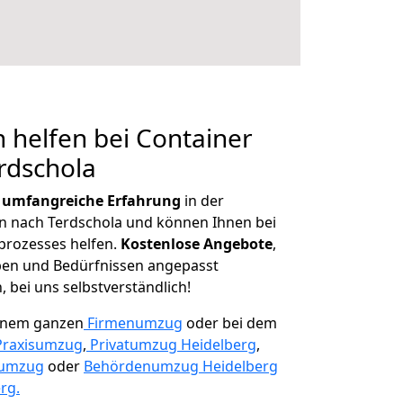
 helfen bei Container
rdschola
r
umfangreiche Erfahrung
in der
 nach Terdschola und können Ihnen bei
prozesses helfen.
K
ostenlose Angebote
,
ben und Bedürfnissen angepasst
 bei uns selbstverständlich!
einem ganzen
Firmenumzug
oder bei dem
Praxisumzug
,
Privatumzug Heidelberg
,
numzug
oder
Behördenumzug Heidelberg
rg.