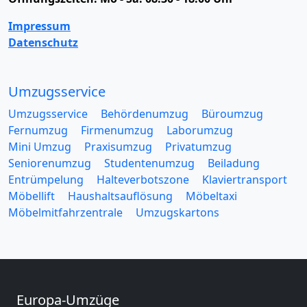
Impressum
Datenschutz
Umzugsservice
Umzugsservice
Behördenumzug
Büroumzug
Fernumzug
Firmenumzug
Laborumzug
Mini Umzug
Praxisumzug
Privatumzug
Seniorenumzug
Studentenumzug
Beiladung
Entrümpelung
Halteverbotszone
Klaviertransport
Möbellift
Haushaltsauflösung
Möbeltaxi
Möbelmitfahrzentrale
Umzugskartons
Europa-Umzüge