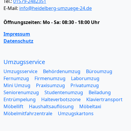
Tel.:
01579-2482351
E-Mail:
info@heidelberg-umzuege-24.de
Öffnungszeiten:
Mo - Sa: 08:30 - 18:00 Uhr
Impressum
Datenschutz
Umzugsservice
Umzugsservice
Behördenumzug
Büroumzug
Fernumzug
Firmenumzug
Laborumzug
Mini Umzug
Praxisumzug
Privatumzug
Seniorenumzug
Studentenumzug
Beiladung
Entrümpelung
Halteverbotszone
Klaviertransport
Möbellift
Haushaltsauflösung
Möbeltaxi
Möbelmitfahrzentrale
Umzugskartons