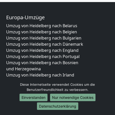
Europa-Umzüge
Umzug von Heidelberg nach Belarus
Umzug von Heidelberg nach Belgien
Umzug von Heidelberg nach Bulgarien
Umzug von Heidelberg nach Dänemark
Umzug von Heidelberg nach England
Umzug von Heidelberg nach Portugal
Umzug von Heidelberg nach Bosnien
und Herzegowina
Umzug von Heidelberg nach Irland
Umzug von Heidelberg nach Lettland
Diese Internetseite verwendet Cookies um die
Umzug von Heidelberg nach Zypern
Benutzerfreundlichkeit zu verbessern.
Umzug von Heidelberg nach Kroatien
Einverstanden
Nur notwendige Cookies
Umzug von Heidelberg nach Estland
Umzug von Heidelberg nach Finnland
Datenschutzerklärung
Umzug von Heidelberg nach Frankreich