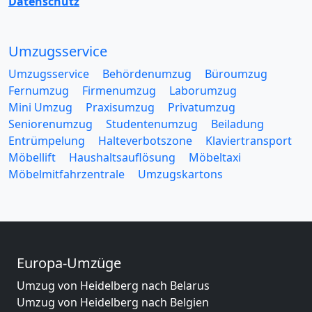
Datenschutz
Umzugsservice
Umzugsservice
Behördenumzug
Büroumzug
Fernumzug
Firmenumzug
Laborumzug
Mini Umzug
Praxisumzug
Privatumzug
Seniorenumzug
Studentenumzug
Beiladung
Entrümpelung
Halteverbotszone
Klaviertransport
Möbellift
Haushaltsauflösung
Möbeltaxi
Möbelmitfahrzentrale
Umzugskartons
Europa-Umzüge
Umzug von Heidelberg nach Belarus
Umzug von Heidelberg nach Belgien