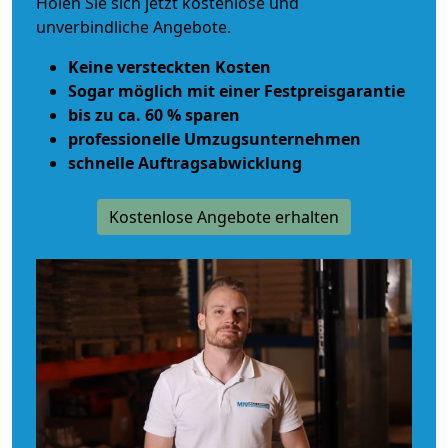
Holen Sie sich jetzt kostenlose und
unverbindliche Angebote.
Keine versteckten Kosten
Sogar möglich mit einer Festpreisgarantie
bis zu ca. 60 % sparen
professionelle Umzugsunternehmen
schnelle Auftragsabwicklung
Kostenlose Angebote erhalten