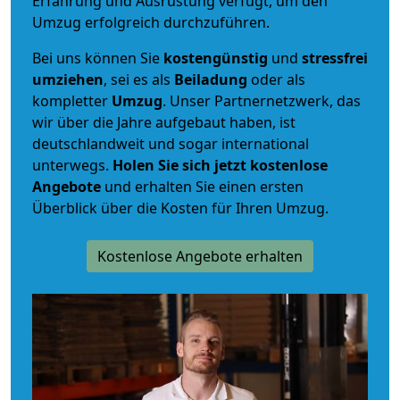
Erfahrung und Ausrüstung verfügt, um den
Umzug erfolgreich durchzuführen.
Bei uns können Sie
kostengünstig
und
stressfrei
umziehen
, sei es als
Beiladung
oder als
kompletter
Umzug
. Unser Partnernetzwerk, das
wir über die Jahre aufgebaut haben, ist
deutschlandweit und sogar international
unterwegs.
Holen Sie sich jetzt kostenlose
Angebote
und erhalten Sie einen ersten
Überblick über die Kosten für Ihren Umzug.
Kostenlose Angebote erhalten