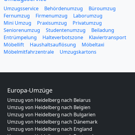
Umzugsservice
Behördenumzug
Büroumzug
Fernumzug
Firmenumzug
Laborumzug
Mini Umzug
Praxisumzug
Privatumzug
Seniorenumzug
Studentenumzug
Beiladung
Entrümpelung
Halteverbotszone
Klaviertransport
Möbellift
Haushaltsauflösung
Möbeltaxi
Möbelmitfahrzentrale
Umzugskartons
Europa-Umzüge
Umzug von Heidelberg nach Belarus
Umzug von Heidelberg nach Belgien
Umzug von Heidelberg nach Bulgarien
Umzug von Heidelberg nach Dänemark
Umzug von Heidelberg nach England