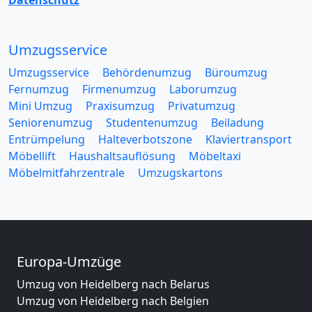
Datenschutz
Umzugsservice
Umzugsservice
Behördenumzug
Büroumzug
Fernumzug
Firmenumzug
Laborumzug
Mini Umzug
Praxisumzug
Privatumzug
Seniorenumzug
Studentenumzug
Beiladung
Entrümpelung
Halteverbotszone
Klaviertransport
Möbellift
Haushaltsauflösung
Möbeltaxi
Möbelmitfahrzentrale
Umzugskartons
Europa-Umzüge
Umzug von Heidelberg nach Belarus
Umzug von Heidelberg nach Belgien