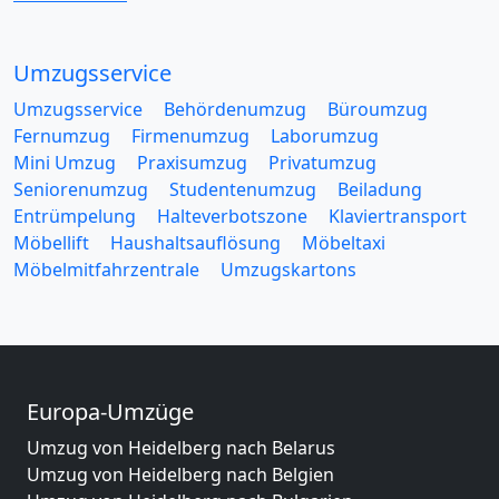
Umzugsservice
Umzugsservice
Behördenumzug
Büroumzug
Fernumzug
Firmenumzug
Laborumzug
Mini Umzug
Praxisumzug
Privatumzug
Seniorenumzug
Studentenumzug
Beiladung
Entrümpelung
Halteverbotszone
Klaviertransport
Möbellift
Haushaltsauflösung
Möbeltaxi
Möbelmitfahrzentrale
Umzugskartons
Europa-Umzüge
Umzug von Heidelberg nach Belarus
Umzug von Heidelberg nach Belgien