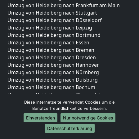
Umzug von Heidelberg nach Frankfurt am Main
Umzug von Heidelberg nach Stuttgart
Umzug von Heidelberg nach Düsseldorf
Umzug von Heidelberg nach Leipzig
Umzug von Heidelberg nach Dortmund
Umzug von Heidelberg nach Essen
Umzug von Heidelberg nach Bremen
Umzug von Heidelberg nach Dresden
Umzug von Heidelberg nach Hannover
Umzug von Heidelberg nach Nürnberg
Umzug von Heidelberg nach Duisburg
Umzug von Heidelberg nach Bochum
Umzug von Heidelberg nach Wuppertal
Umzug von Heidelberg nach Bielefeld
Diese Internetseite verwendet Cookies um die
Benutzerfreundlichkeit zu verbessern.
Umzug von Heidelberg nach Bonn
Umzug von Heidelberg nach Münster
Einverstanden
Nur notwendige Cookies
Internationale-Umzüge
Datenschutzerklärung