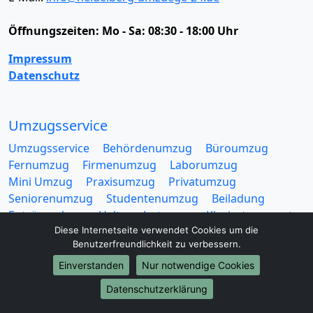
Öffnungszeiten:
Mo - Sa: 08:30 - 18:00 Uhr
Impressum
Datenschutz
Umzugsservice
Umzugsservice
Behördenumzug
Büroumzug
Fernumzug
Firmenumzug
Laborumzug
Mini Umzug
Praxisumzug
Privatumzug
Seniorenumzug
Studentenumzug
Beiladung
Entrümpelung
Halteverbotszone
Klaviertransport
Diese Internetseite verwendet Cookies um die
Möbellift
Haushaltsauflösung
Möbeltaxi
Benutzerfreundlichkeit zu verbessern.
Möbelmitfahrzentrale
Umzugskartons
Einverstanden
Nur notwendige Cookies
Datenschutzerklärung