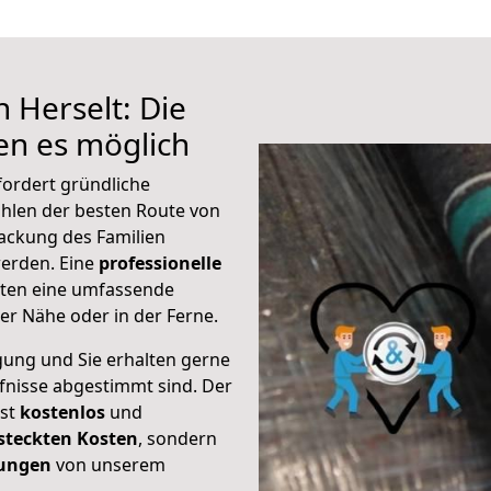
 Herselt: Die
n es möglich
fordert gründliche
hlen der besten Route von
packung des Familien
 werden. Eine
professionelle
eten eine umfassende
er Nähe oder in der Ferne.
gung und Sie erhalten gerne
rfnisse abgestimmt sind. Der
ist
kostenlos
und
steckten Kosten
, sondern
tungen
von unserem