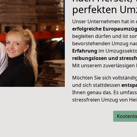
perfekten Um
Unser Unternehmen hat in
erfolgreiche Europaumzü
begleiten dürfen und ist so
bevorstehenden Umzug nac
Erfahrung
im Umzugssektor
reibungslosen und stress
Mit unserem zuverlässigen 
Möchten Sie sich vollständ
und sich stattdessen
entsp
Ihnen genau das. Es umfasst 
stressfreien Umzug von Hei
Kostenlo