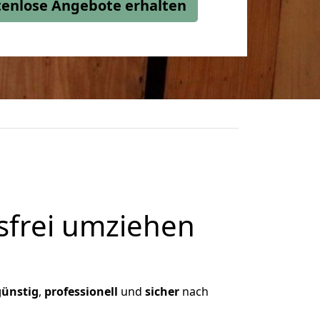
stenlose Angebote erhalten
frei umziehen
günstig
,
professionell
und
sicher
nach