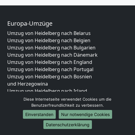
Europa-Umzüge
Umzug von Heidelberg nach Belarus
Umzug von Heidelberg nach Belgien
Umzug von Heidelberg nach Bulgarien
Umzug von Heidelberg nach Dänemark
Umzug von Heidelberg nach England
Umzug von Heidelberg nach Portugal
Umzug von Heidelberg nach Bosnien
und Herzegowina
Umzug von Heidelberg nach Irland
Umzug von Heidelberg nach Lettland
Diese Internetseite verwendet Cookies um die
Umzug von Heidelberg nach Zypern
Benutzerfreundlichkeit zu verbessern.
Umzug von Heidelberg nach Kroatien
Einverstanden
Nur notwendige Cookies
Umzug von Heidelberg nach Estland
Datenschutzerklärung
Umzug von Heidelberg nach Finnland
Umzug von Heidelberg nach Frankreich