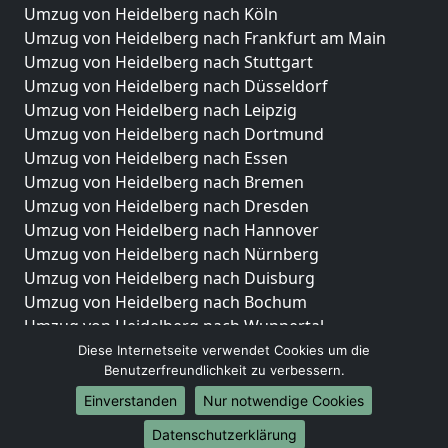
Umzug von Heidelberg nach Köln
Umzug von Heidelberg nach Frankfurt am Main
Umzug von Heidelberg nach Stuttgart
Umzug von Heidelberg nach Düsseldorf
Umzug von Heidelberg nach Leipzig
Umzug von Heidelberg nach Dortmund
Umzug von Heidelberg nach Essen
Umzug von Heidelberg nach Bremen
Umzug von Heidelberg nach Dresden
Umzug von Heidelberg nach Hannover
Umzug von Heidelberg nach Nürnberg
Umzug von Heidelberg nach Duisburg
Umzug von Heidelberg nach Bochum
Umzug von Heidelberg nach Wuppertal
Umzug von Heidelberg nach Bielefeld
Diese Internetseite verwendet Cookies um die
Benutzerfreundlichkeit zu verbessern.
Umzug von Heidelberg nach Bonn
Umzug von Heidelberg nach Münster
Einverstanden
Nur notwendige Cookies
Internationale-Umzüge
Datenschutzerklärung